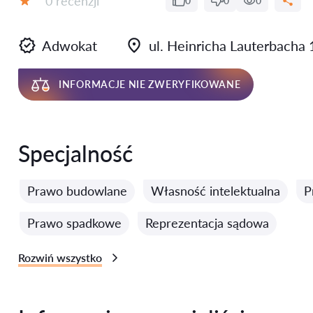
0 recenzji
0
0
0
Ocena:
Adwokat
ul. Heinricha Lauterbacha
INFORMACJE NIE ZWERYFIKOWANE
Specjalność
Prawo budowlane
Własność intelektualna
P
Prawo spadkowe
Reprezentacja sądowa
Rozwiń wszystko