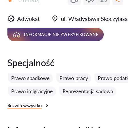
0 recenzji
0
0
3
Ocena:
Adwokat
ul. Władysława Skoczylasa
INFORMACJE NIE ZWERYFIKOWANE
Specjalność
Prawo spadkowe
Prawo pracy
Prawo podat
Prawo imigracyjne
Reprezentacja sądowa
Rozwiń wszystko