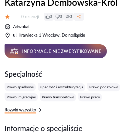
Katarzyna Dembowska-Król
Recenzji:
0 recenzji
0
0
3
Ocena:
Adwokat
ul. Krawiecka 1 Wrocław, Dolnośląskie
INFORMACJE NIE ZWERYFIKOWANE
Specjalność
Prawo spadkowe
Upadłość i restrukturyzacja
Prawo podatkowe
Prawo imigracyjne
Prawo transportowe
Prawo pracy
Rozwiń wszystko
Informacje o specjaliście