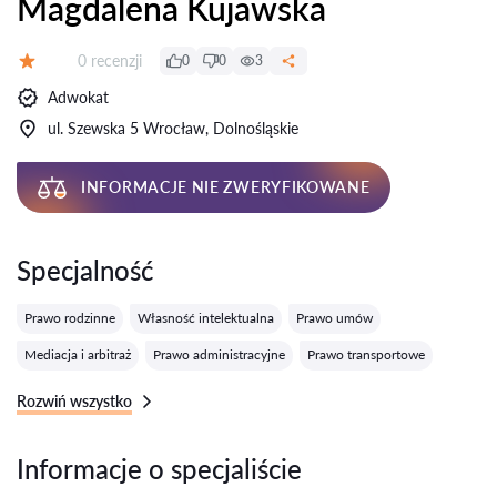
Magdalena Kujawska
Recenzji:
0 recenzji
0
0
3
Ocena:
Adwokat
ul. Szewska 5 Wrocław, Dolnośląskie
INFORMACJE NIE ZWERYFIKOWANE
Specjalność
Prawo rodzinne
Własność intelektualna
Prawo umów
Mediacja i arbitraż
Prawo administracyjne
Prawo transportowe
Rozwiń wszystko
Informacje o specjaliście