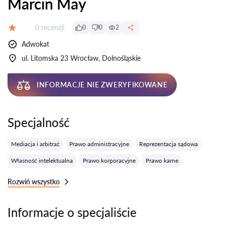
Marcin May
Recenzji:
0 recenzji
0
0
2
Ocena:
Adwokat
ul. Litomska 23 Wrocław, Dolnośląskie
INFORMACJE NIE ZWERYFIKOWANE
Specjalność
Mediacja i arbitraż
Prawo administracyjne
Reprezentacja sądowa
Własność intelektualna
Prawo korporacyjne
Prawo karne
Rozwiń wszystko
Informacje o specjaliście