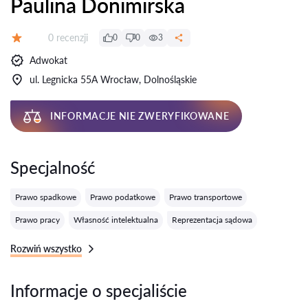
Paulina Donimirska
Recenzji:
0 recenzji
0
0
3
Ocena:
Adwokat
ul. Legnicka 55A Wrocław, Dolnośląskie
INFORMACJE NIE ZWERYFIKOWANE
Specjalność
Prawo spadkowe
Prawo podatkowe
Prawo transportowe
Prawo pracy
Własność intelektualna
Reprezentacja sądowa
Rozwiń wszystko
Informacje o specjaliście