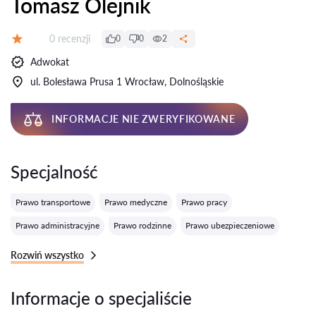
Tomasz Olejnik
Recenzji:
0 recenzji
0
0
2
Ocena:
Adwokat
ul. Bolesława Prusa 1 Wrocław, Dolnośląskie
INFORMACJE NIE ZWERYFIKOWANE
Specjalność
Prawo transportowe
Prawo medyczne
Prawo pracy
Prawo administracyjne
Prawo rodzinne
Prawo ubezpieczeniowe
Rozwiń wszystko
Informacje o specjaliście