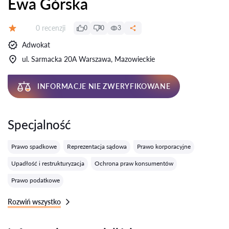
Ewa Górska
Recenzji:
0 recenzji
0
0
3
Ocena:
Adwokat
ul. Sarmacka 20A Warszawa, Mazowieckie
INFORMACJE NIE ZWERYFIKOWANE
Specjalność
Prawo spadkowe
Reprezentacja sądowa
Prawo korporacyjne
Upadłość i restrukturyzacja
Ochrona praw konsumentów
Prawo podatkowe
Rozwiń wszystko