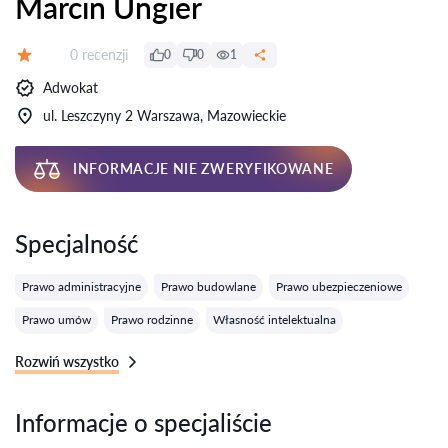
Marcin Ungier
Recenzji:
0 recenzji
0
0
1
Ocena:
Adwokat
ul. Leszczyny 2 Warszawa, Mazowieckie
INFORMACJE NIE ZWERYFIKOWANE
Specjalność
Prawo administracyjne
Prawo budowlane
Prawo ubezpieczeniowe
Prawo umów
Prawo rodzinne
Własność intelektualna
Rozwiń wszystko
Informacje o specjaliście