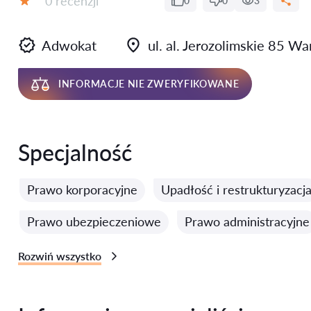
0 recenzji
0
0
3
Ocena:
Adwokat
ul. al. Jerozolimskie 85 
INFORMACJE NIE ZWERYFIKOWANE
Specjalność
Prawo korporacyjne
Upadłość i restrukturyzacj
Prawo ubezpieczeniowe
Prawo administracyjne
Rozwiń wszystko