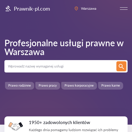
Prawnik-pl.com
Warszawa
Profesjonalne usługi prawne w
Warszawa
Prawo rodzinne
Prawo pracy
Prawo korporacyjne
Prawo karne
1950+ zadowolonych klientów
Każdego dnia pomagamy ludziom rozwiązać ich problemy