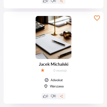
0
0
Jacek Michalski
Recenzji:
0 recenzji
Ocena:
Adwokat
Warszawa
0
0