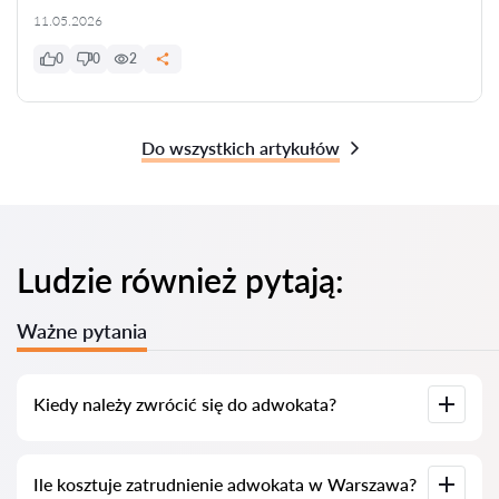
11.05.2026
0
0
2
Do wszystkich artykułów
Ludzie również pytają:
Ważne pytania
Kiedy należy zwrócić się do adwokata?
Kiedy należy zwrócić się do adwokata? Ludzie decydują się na
Ile kosztuje zatrudnienie adwokata w Warszawa?
wizytę u adwokata, gdy napotykają poważne trudności. W