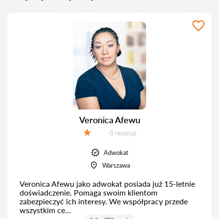
Veronica Afewu
Recenzji:
0 recenzji
Ocena:
Adwokat
Warszawa
Veronica Afewu jako adwokat posiada już 15-letnie
doświadczenie. Pomaga swoim klientom
zabezpieczyć ich interesy. We współpracy przede
wszystkim ce...