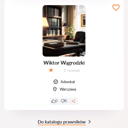
Wiktor Wągrodzki
Recenzji:
0 recenzji
Ocena:
Adwokat
Warszawa
0
0
Do katalogu prawników