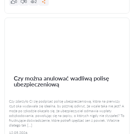
0
0
2
Czy można anulować wadliwą polisę
ubezpieczeniową
Czy zdarzyło Ci się podpisać polisę ubezpieczeniową, która na pierwszy
rzut oka wydawała się idealna, by później odkryć, że wcale taka nie jest? A
może po szkodzie okazało się, że ubezpieczyciel odmawia wypłaty
odszkodowania, powołując się na zapisy, o których nigdy nie słyszałeś? To
frustrujące doświadczenie, które potrafi spędzać sen z powiek. Właśnie
dlatego tak […]
12.05.2026