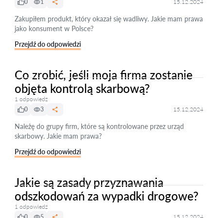
0
1
15.12.2024
Zakupiłem produkt, który okazał się wadliwy. Jakie mam prawa
jako konsument w Polsce?
Przejdź do odpowiedzi
Co zrobić, jeśli moja firma zostanie
objęta kontrolą skarbową?
1 odpowiedź
0
3
15.12.2024
Należę do grupy firm, które są kontrolowane przez urząd
skarbowy. Jakie mam prawa?
Przejdź do odpowiedzi
Jakie są zasady przyznawania
odszkodowań za wypadki drogowe?
1 odpowiedź
0
5
15.12.2024