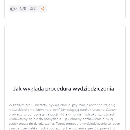
0
0
2
Jak wygląda procedura wydziedziczenia
W każdym życiu, niestety, bywają chwile, gdy relacje rodzinne stają się
niezwykle skomplikowane, a konflikty osiągają punkt krytyczny. Czasem
prowadzi to do rozważania opcji, które w normalnych okolicznościach
wydawałyby się nie do pomyślenia – jak choćby pozbawienie bliskiej
osoby prawa do dziedziczenia. Temat procedury wydziedziczenia to jeden
z najbardziej delikatnych i obciążonych emocjami aspektów prawa […]