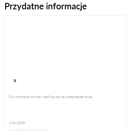
Przydatne informacje
x
Czy można anulować wadliwą polisę ubezpieczeniową
1.01.2020